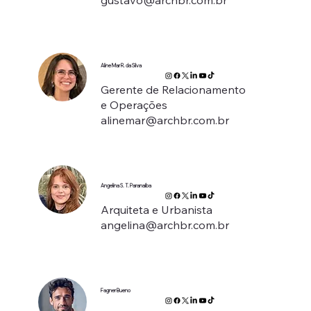
Aline Mar R. da Silva
Gerente de Relacionamento
e Operações
alinemar@archbr.com.br
Angelina S. T. Paranaíba
Arquiteta e Urbanista
angelina@archbr.com.br
Fagner Bueno