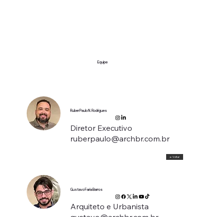
Equipe
Ruber Paulo N. Rodrigues
Diretor Executivo
ruberpaulo@archbr.com.br
← Voltar
Gustavo Faria Barros
Arquiteto e Urbanista
gustavo@archbr.com.br