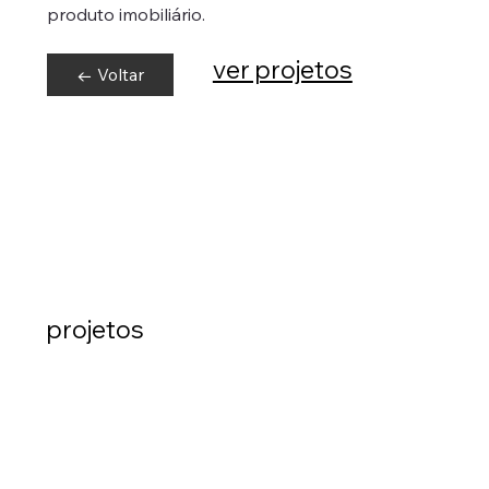
produto imobiliário.
ver projetos
← Voltar
projetos